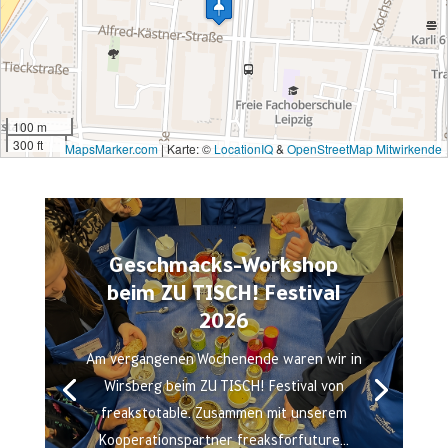
100 m
300 ft
MapsMarker.com
|
Karte: ©
LocationIQ
&
OpenStreetMap Mitwirkende
Geschmacks-Workshop
beim ZU TISCH! Festival
2026
Am vergangenen Wochenende waren wir in
Wirsberg beim ZU TISCH! Festival von
freakstotable. Zusammen mit unserem
Kooperationspartner freaksforfuture...