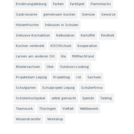
Ernährungsbildung
Farben
FarbSpiel
Flammlachs
Gastronomie
gemeinsam kochen
Gemüse
Gewürze
Hülsenfrüchte
Inklusion in Schulen
Inklusive Kochaktion
Kalkulation
Kartoffel
Kindheit
Kochen verbindet
KOCHSchule
Kooperation
Lernen am anderen Ort
lila
MitMachFond
NIedersachsen
Obst
Outdoorccooking
Projektstart Leipzig
Projekttag
rot
Sachsen
Schulgarten
Schulprojekt Leipzig
Schülerfirma
Schülerkochpokal
selbst gemacht
Spende
Tasting
Teamwork
Thüringen
Vielfalt
Wettbewerb
Wissenstransfer
Workshop