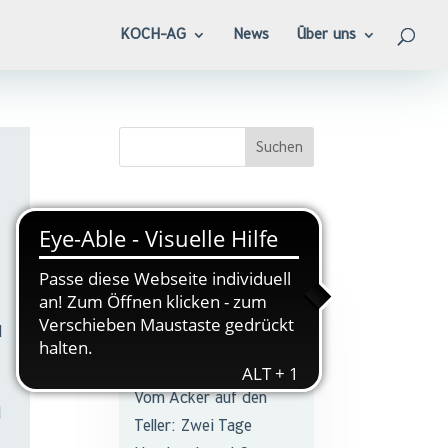
KOCH-AG
News
Über uns
…
Aktuell
Geschmacks-Workshop
d
beim ZU TISCH!
Festival 2026
Vom Acker auf den
d
Teller: Zwei Tage