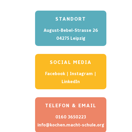
STANDORT
August-Bebel-Strasse 26
04275 Leipzig
SOCIAL MEDIA
Facebook
|
Instagram
|
LinkedIn
TELEFON & EMAIL
0160 3650223
info@kochen.macht-schule.org