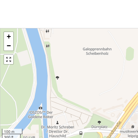
+
−
100 m
300 ft