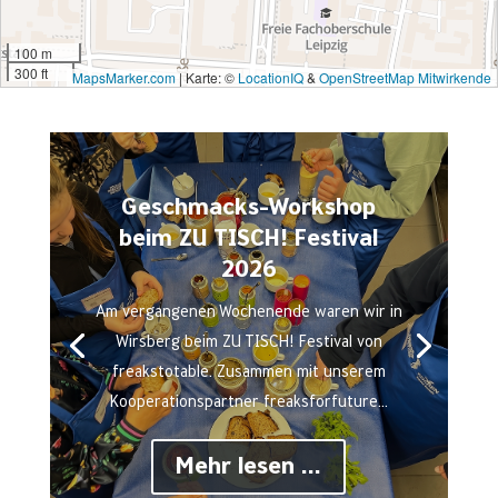
100 m
300 ft
MapsMarker.com
|
Karte: ©
LocationIQ
&
OpenStreetMap Mitwirkende
Geschmacks-Workshop
beim ZU TISCH! Festival
2026
Am vergangenen Wochenende waren wir in
Wirsberg beim ZU TISCH! Festival von
freakstotable. Zusammen mit unserem
Kooperationspartner freaksforfuture...
Mehr lesen ...