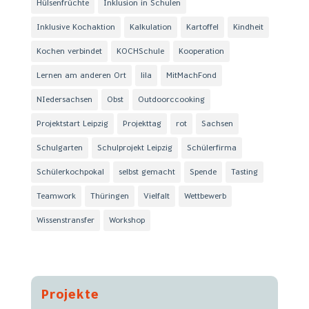
Hülsenfrüchte
Inklusion in Schulen
Inklusive Kochaktion
Kalkulation
Kartoffel
Kindheit
Kochen verbindet
KOCHSchule
Kooperation
Lernen am anderen Ort
lila
MitMachFond
NIedersachsen
Obst
Outdoorccooking
Projektstart Leipzig
Projekttag
rot
Sachsen
Schulgarten
Schulprojekt Leipzig
Schülerfirma
Schülerkochpokal
selbst gemacht
Spende
Tasting
Teamwork
Thüringen
Vielfalt
Wettbewerb
Wissenstransfer
Workshop
Projekte