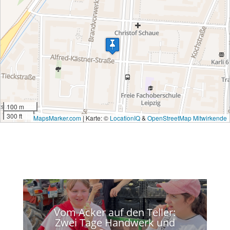
100 m
300 ft
MapsMarker.com
|
Karte: ©
LocationIQ
&
OpenStreetMap Mitwirkende
Vom Acker auf den Teller:
Zwei Tage Handwerk und