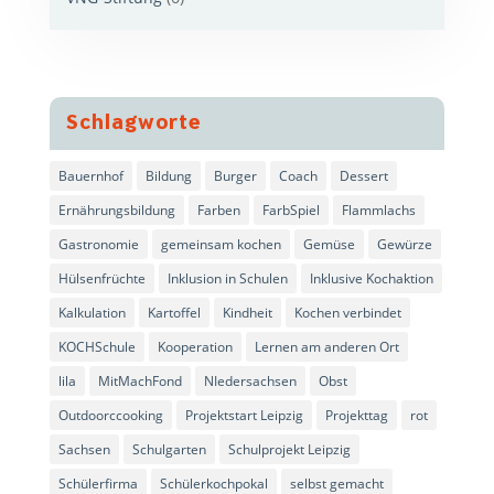
Schlagworte
Bauernhof
Bildung
Burger
Coach
Dessert
Ernährungsbildung
Farben
FarbSpiel
Flammlachs
Gastronomie
gemeinsam kochen
Gemüse
Gewürze
Hülsenfrüchte
Inklusion in Schulen
Inklusive Kochaktion
Kalkulation
Kartoffel
Kindheit
Kochen verbindet
KOCHSchule
Kooperation
Lernen am anderen Ort
lila
MitMachFond
NIedersachsen
Obst
Outdoorccooking
Projektstart Leipzig
Projekttag
rot
Sachsen
Schulgarten
Schulprojekt Leipzig
Schülerfirma
Schülerkochpokal
selbst gemacht