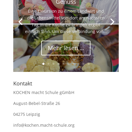
Genuss
Eine Exkursion zu einem Landwirt und
die Lebensmittel von dort am nächsten
Tag in die Küche zu bringen ergibt
einfach Sinn. Um diese Verbindung von...
Mehr lesen ...
Kontakt
KOCHEN macht Schule gGmbH
August-Bebel-Straße 26
04275 Leipzig
info@kochen.macht-schule.org