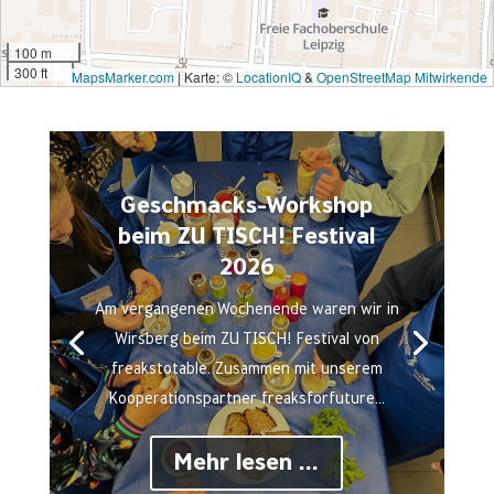
100 m
300 ft
MapsMarker.com
|
Karte: ©
LocationIQ
&
OpenStreetMap Mitwirkende
Geschmacks-Workshop
beim ZU TISCH! Festival
2026
Am vergangenen Wochenende waren wir in
Wirsberg beim ZU TISCH! Festival von
freakstotable. Zusammen mit unserem
Kooperationspartner freaksforfuture...
Mehr lesen ...