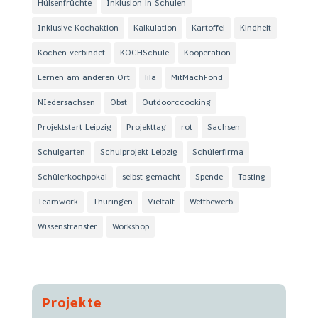
Hülsenfrüchte
Inklusion in Schulen
Inklusive Kochaktion
Kalkulation
Kartoffel
Kindheit
Kochen verbindet
KOCHSchule
Kooperation
Lernen am anderen Ort
lila
MitMachFond
NIedersachsen
Obst
Outdoorccooking
Projektstart Leipzig
Projekttag
rot
Sachsen
Schulgarten
Schulprojekt Leipzig
Schülerfirma
Schülerkochpokal
selbst gemacht
Spende
Tasting
Teamwork
Thüringen
Vielfalt
Wettbewerb
Wissenstransfer
Workshop
Projekte