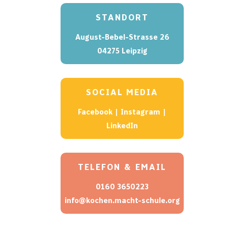
STANDORT
August-Bebel-Strasse 26
04275 Leipzig
SOCIAL MEDIA
Facebook
|
Instagram
|
LinkedIn
TELEFON & EMAIL
0160 3650223
info@kochen.macht-schule.org