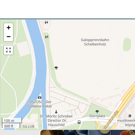
+
−
100 m
300 ft