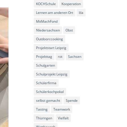
KOCHSchule
Kooperation
Lernen am anderen Ort
lila
MitMachFond
NIedersachsen
Obst
Outdoorccooking
Projektstart Leipzig
Projekttag
rot
Sachsen
Schulgarten
Schulprojekt Leipzig
Schülerfirma
Schülerkochpokal
selbst gemacht
Spende
Tasting
Teamwork
Thüringen
Vielfalt
Wettbewerb