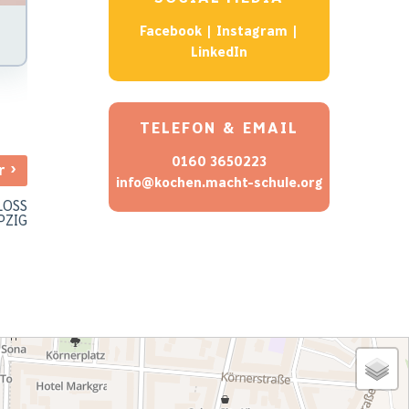
Facebook
|
Instagram
|
LinkedIn
TELEFON & EMAIL
0160 3650223
›
er
info@kochen.macht-schule.org
LOSS
PZIG