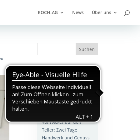
KOCH-AG
News
Über uns
en
Aktuell
Geschmacks-Workshop
beim ZU TISCH! Festival
2026
Vom Acker auf den
Teller: Zwei Tage
Handwerk und Genuss