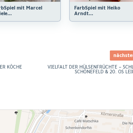
rbSpiel mit Marcel
FarbSpiel mit Heiko
ele...
Arndt...
nächst
DER KÖCHE
VIELFALT DER HÜLSENFRÜCHTE – SCH
SCHÖNEFELD & 20. OS LEI