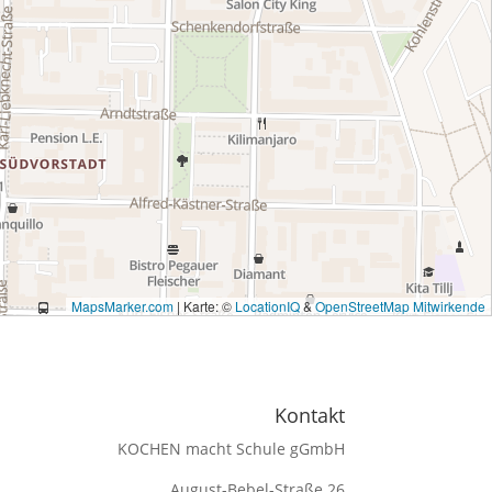
MapsMarker.com
|
Karte: ©
LocationIQ
&
OpenStreetMap Mitwirkende
Kontakt
KOCHEN macht Schule gGmbH
August-Bebel-Straße 26