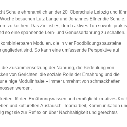
 Schule ehrenamtlich an der 20. Oberschule Leipzig und führ
de Woche besuchen Lutz Lange und Johannes Ellner die Schule,
n zu kochen. Das Ziel ist es, durch aktives Tun sowohl prakti
 und so eine spannende Lern- und Genusserfahrung zu schaffen.
 kombinierbaren Modulen, die in vier Foodbildungsbausteine
egliedert sind. So kann eine umfassende Perspektive auf
s, die Zusammensetzung der Nahrung, die Bedeutung von
ken von Gerichten, die soziale Rolle der Ernährung und die
ur einige Modulinhalte – immer umrahmt von schmackhaften
enossen werden.
keiten, fördert Ernährungswissen und ermöglicht kreatives Koc
leben und kulturellen Austausch. Teamarbeit, Kommunikation un
tig regt sie zur Reflexion über Nachhaltigkeit und gerechtes