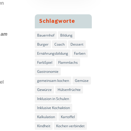
en
r
Schlagworte
v am
Bauernhof
Bildung
Burger
Coach
Dessert
Ernährungsbildung
Farben
FarbSpiel
Flammlachs
Gastronomie
gemeinsam kochen
Gemüse
el
Gewürze
Hülsenfrüchte
Inklusion in Schulen
Inklusive Kochaktion
Kalkulation
Kartoffel
Kindheit
Kochen verbindet