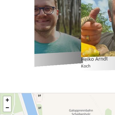
lt
Heiko Arndt
Koch
+
−