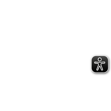
und Erfahrungen. Diese fließen noch heute in
s wichtig, respektvoll mit Lebensmitteln umzugehen
 mit regionalen Partnern. „Eine gesunde,
s regionalen Produkten. Ernährung sollte Spaß
iner Töchter gemeinsam mit Kindern gekocht und