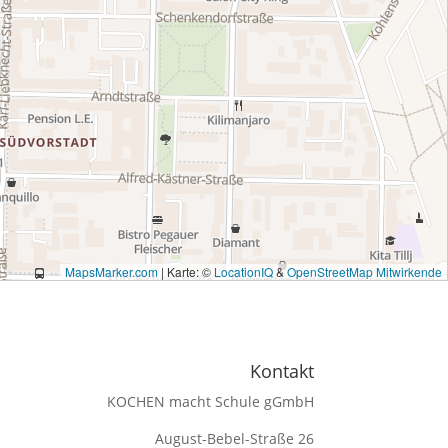
MapsMarker.com
|
Karte: ©
LocationIQ
&
OpenStreetMap Mitwirkende
Kontakt
KOCHEN macht Schule gGmbH
August-Bebel-Straße 26