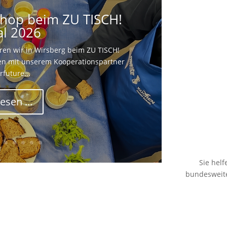
hop beim ZU TISCH!
al 2026
n wir in Wirsberg beim ZU TISCH!
men mit unserem Kooperationspartner
rfuture...
esen ...
Sie hel
bundesweite