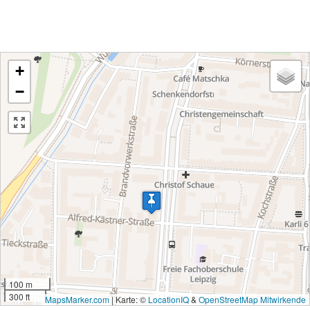
+
−
100 m
300 ft
MapsMarker.com
|
Karte: ©
LocationIQ
&
OpenStreetMap Mitwirkende