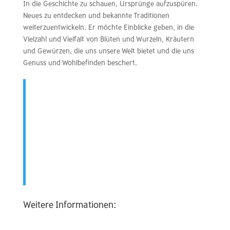
In die Geschichte zu schauen, Ursprünge aufzuspüren.
Neues zu entdecken und bekannte Traditionen
weiterzuentwickeln. Er möchte Einblicke geben, in die
Vielzahl und Vielfalt von Blüten und Wurzeln, Kräutern
und Gewürzen, die uns unsere Welt bietet und die uns
Genuss und Wohlbefinden beschert.
„Um das Bewusstsein, die innere Haltung und damit
im nächsten Schritt das Ernährungsverhalten bei
Kindern und Jugendlichen nachhaltig verändern zu
können, braucht es viel mehr Engagement, als wir
alle bereits investieren. Die heranwachsenden
Generationen haben alles in der Hand, aus unseren
Fehlern zu lernen und die Welt mit ihrem Engagement
zu einem besseren Ort zu machen. Aber dabei
müssen wir sie unterstützen!“
Weitere Informationen: