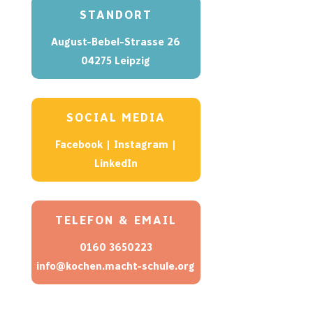
STANDORT
August-Bebel-Strasse 26
04275 Leipzig
SOCIAL MEDIA
Facebook
|
Instagram
|
LinkedIn
TELEFON & EMAIL
0160 3650223
info@kochen.macht-schule.org