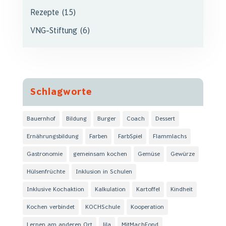
Rezepte
(15)
VNG-Stiftung
(6)
Schlagworte
Bauernhof
Bildung
Burger
Coach
Dessert
Ernährungsbildung
Farben
FarbSpiel
Flammlachs
Gastronomie
gemeinsam kochen
Gemüse
Gewürze
Hülsenfrüchte
Inklusion in Schulen
Inklusive Kochaktion
Kalkulation
Kartoffel
Kindheit
Kochen verbindet
KOCHSchule
Kooperation
Lernen am anderen Ort
lila
MitMachFond