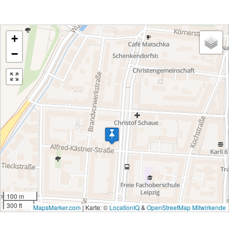
+
−
100 m
300 ft
MapsMarker.com
|
Karte: ©
LocationIQ
&
OpenStreetMap Mitwirkende