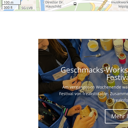
100 m
300 ft
Geschmacks-Works
Festiv
Am vergangenen Wochenende ware
Festival von freakstotable. Zusam
freaksfo
Mehr l