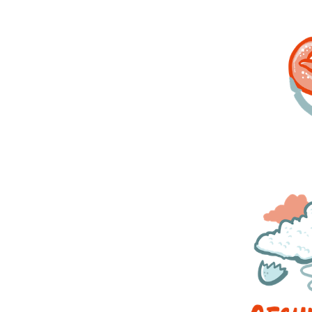
l:
cht es jemanden, der bäckt. In
ler lernen Techniken, damit sie
esem Zusammenhang geht es auch um
noch gesund ist und welche
 Das hilft ihnen einen bewussten
kabenteuer nichts mehr im Wege.