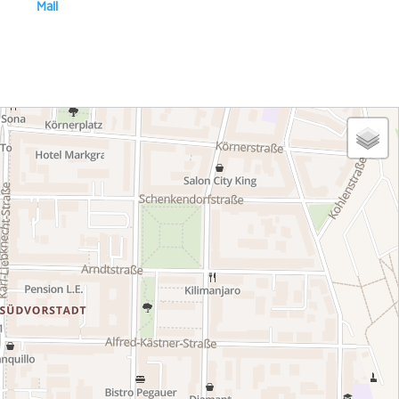
ns eine
Mail
!