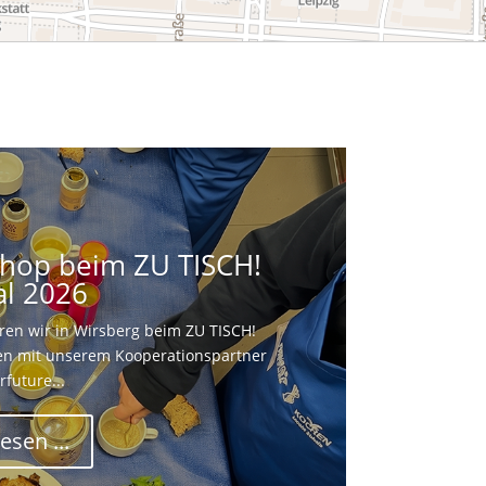
hop beim ZU TISCH!
al 2026
n wir in Wirsberg beim ZU TISCH!
men mit unserem Kooperationspartner
rfuture...
esen ...