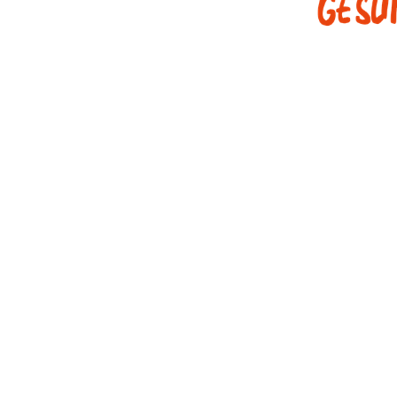
hen
nen
odules noch folgende Unterlagen: