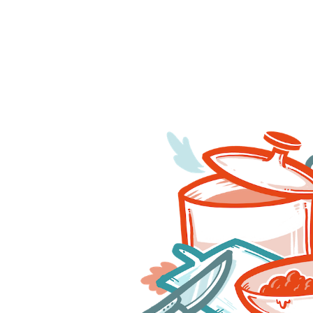
ausgedrucktes Rezept
2.3 TB Zusammenfassung
Du befindest Dich in diesem Kochmodul: